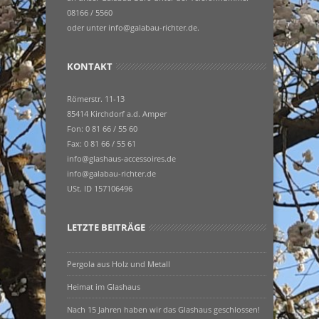
08166 / 5560
oder unter info@galabau-richter.de.
KONTAKT
Römerstr. 11-13
85414 Kirchdorf a.d. Amper
Fon: 0 81 66 / 55 60
Fax: 0 81 66 / 55 61
info@glashaus-accessoires.de
info@galabau-richter.de
USt. ID 157106496
LETZTE BEITRÄGE
Pergola aus Holz und Metall
Heimat im Glashaus
Nach 15 Jahren haben wir das Glashaus geschlossen!