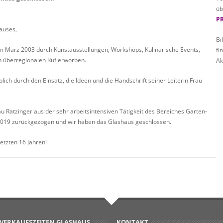
üb
P
auses,
Bi
im März 2003 durch Kunstausstellungen, Workshops, Kulinarische Events,
fi
 überregionalen Ruf erworben.
Ak
ch durch den Einsatz, die Ideen und die Handschrift seiner Leiterin Frau
u Ratzinger aus der sehr arbeitsintensiven Tätigkeit des Bereiches Garten-
019 zurückgezogen und wir haben das Glashaus geschlossen.
letzten 16 Jahren!
VERKAUFSZEITEN GLASHAUS
KONTAKT