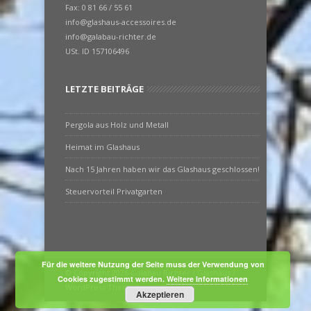
Fax: 0 81 66 / 55 61
info@glashaus-accessoires.de
info@galabau-richter.de
USt. ID 157106496
LETZTE BEITRÄGE
Pergola aus Holz und Metall
Heimat im Glashaus
Nach 15 Jahren haben wir das Glashaus geschlossen!
Steuervorteil Privatgarten
Für die weitere Nutzung der Seite muss der Verwendung von
© Copyright 2026 Galabau Richter / Glashaus /
Cookies zugestimmt werden.
Weitere Informationen
WordPress Theme by
minti
Akzeptieren