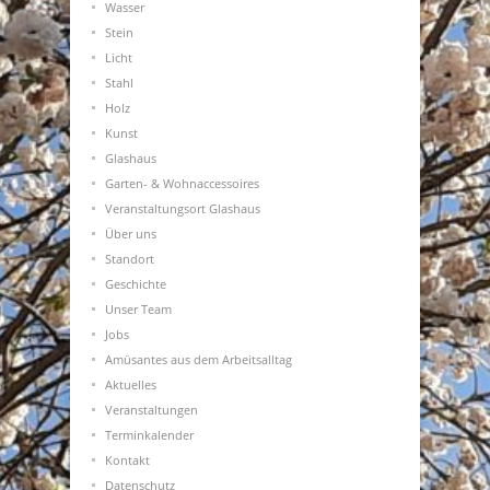
Wasser
Stein
Licht
Stahl
Holz
Kunst
Glashaus
Garten- & Wohnaccessoires
Veranstaltungsort Glashaus
Über uns
Standort
Geschichte
Unser Team
Jobs
Amüsantes aus dem Arbeitsalltag
Aktuelles
Veranstaltungen
Terminkalender
Kontakt
Datenschutz