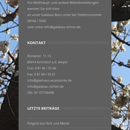
Für Weißhäupl- und andere Möbelbestellungen
wenden Sie sich bitte
an unser Galabau Büro unter der Telefonnummer
08166 / 5560
oder unter info@galabau-richter.de.
KONTAKT
Römerstr. 11-13
85414 Kirchdorf a.d. Amper
Fon: 0 81 66 / 55 60
Fax: 0 81 66 / 55 61
info@glashaus-accessoires.de
info@galabau-richter.de
USt. ID 157106496
LETZTE BEITRÄGE
Pergola aus Holz und Metall