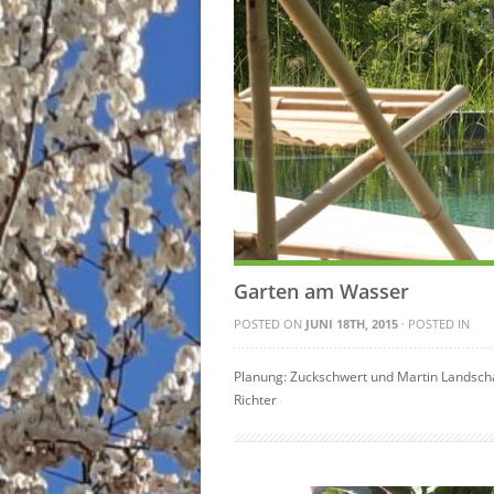
Garten am Wasser
POSTED ON
JUNI 18TH, 2015
· POSTED IN
Planung: Zuckschwert und Martin Landsch
Richter