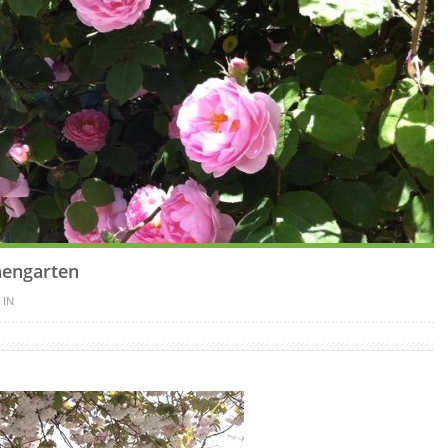
hengarten
 IN