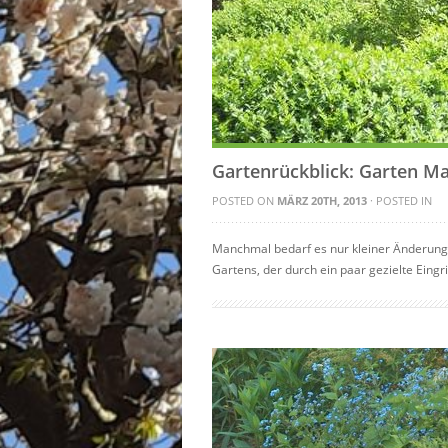
Gartenrückblick: Garten Ma
POSTED ON
MÄRZ 20TH, 2013
· POSTED IN
Manchmal bedarf es nur kleiner Änderung
Gartens, der durch ein paar gezielte Eingri