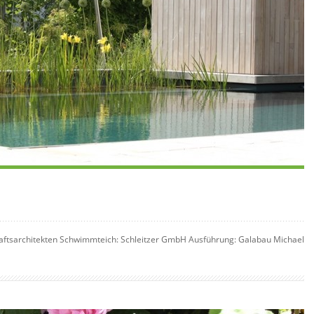
aftsarchitekten Schwimmteich: Schleitzer GmbH Ausführung: Galabau Michael