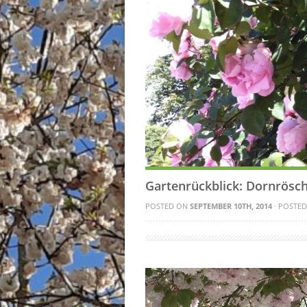
Gartenrückblick: Dornrösc
POSTED ON
SEPTEMBER 10TH, 2014
· POSTED